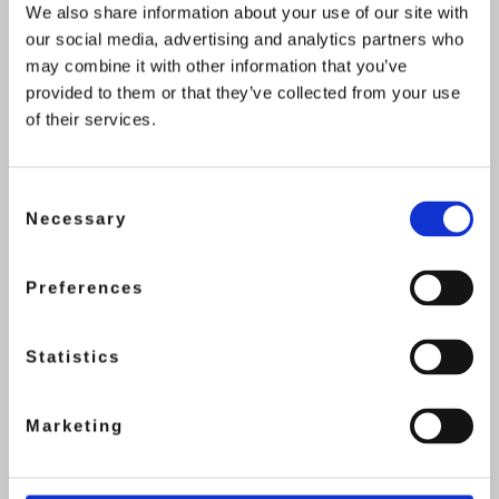
We also share information about your use of our site with
sächsischen Kick-Box-Verband ausgebildet. Alle
our social media, advertising and analytics partners who
haben die Trainer C Ausbildung der WAKO
may combine it with other information that you’ve
Deutschland erfolgreich absolviert. Weitere
provided to them or that they’ve collected from your use
Trainer bilden wir für die Sektionen Reiten und
of their services.
die allgemeinen Sportgruppen aus. Viele unserer
Sportler belegten 1. und 2. Plätze bei nationalen
Consent
Turnieren, Sachsenmeisterschaften, Deutsche
Necessary
Selection
Meisterschaften und sonstigen internationalen
Turnieren.
Preferences
SPORTANGEBOTE FÜR
Statistics
GROSS UND KLEIN
Marketing
Seit 2024 trainieren die Kampfsportler in neuen