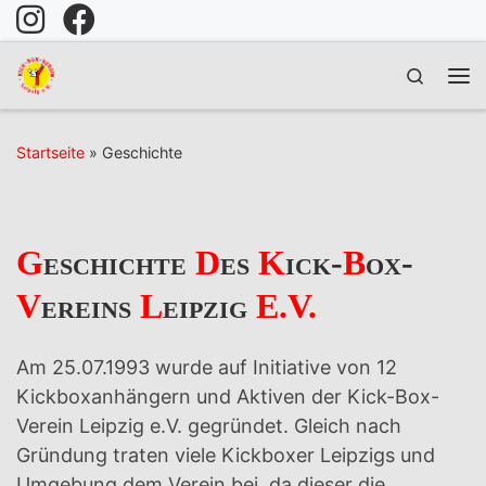
Zum Inhalt springen
Search
Me
Startseite
»
Geschichte
G
eschichte
D
es
K
ick-
B
ox-
V
ereins
L
eipzig
E.V.
Am 25.07.1993 wurde auf Initiative von 12
Kickboxanhängern und Aktiven der Kick-Box-
Verein Leipzig e.V. gegründet. Gleich nach
Gründung traten viele Kickboxer Leipzigs und
Umgebung dem Verein bei, da dieser die