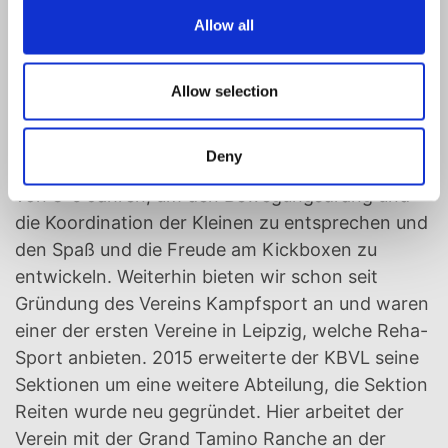
Räumen, mit einer Trainingsfläche von insgesamt
Allow all
350 m². Diese bietet genug Platz für alle
Mitglieder. Der KBVL e.V. ist ein
Mehrspartenverein und bietet vielfältige
Allow selection
Möglichkeiten für sportliche Betätigung. Unsere
Jüngsten Mitglieder sind 3 Jahre und trainieren
Deny
bei den Kampfschlümpfen. Ein Kurs für Kinder
von 3-6 Jahren, um den Bewegungsdrang und
die Koordination der Kleinen zu entsprechen und
den Spaß und die Freude am Kickboxen zu
entwickeln. Weiterhin bieten wir schon seit
Gründung des Vereins Kampfsport an und waren
einer der ersten Vereine in Leipzig, welche Reha-
Sport anbieten. 2015 erweiterte der KBVL seine
Sektionen um eine weitere Abteilung, die Sektion
Reiten wurde neu gegründet. Hier arbeitet der
Verein mit der Grand Tamino Ranche an der