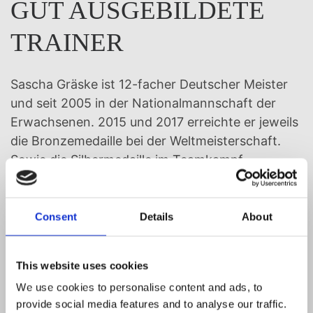
GUT AUSGEBILDETE
TRAINER
Sascha Gräske ist 12-facher Deutscher Meister
und seit 2005 in der Nationalmannschaft der
Erwachsenen. 2015 und 2017 erreichte er jeweils
die Bronzemedaille bei der Weltmeisterschaft.
Sowie die Silbermedaille im Teamkampf.
Zusammen mit Marie Kühn, André Poser, Bruno
Flores, Jerry Olear, Christel Gräske, bilden sie das
Trainerteam vom Kick-Box-Verein Leipzig und
Consent
Details
About
bereiten die Sportler auf Ihre Höhepunkte vor.
Unsere Trainer sind fachlich kompetent und
This website uses cookies
besitzen die Fachübungsleiterlizenz. Im
We use cookies to personalise content and ads, to
vergangenen Jahr wurden weitere Trainer mit
provide social media features and to analyse our traffic.
der Fachübungsleiterlizenz C über den